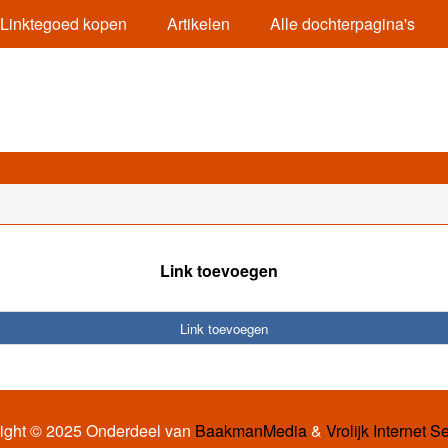
Linktegoed kopen
Artikelen
Alle dochterpagina's
Link toevoegen
Link toevoegen
ight © 2025 Onderdeel van
BaakmanMedia
&
Vrolijk Internet S